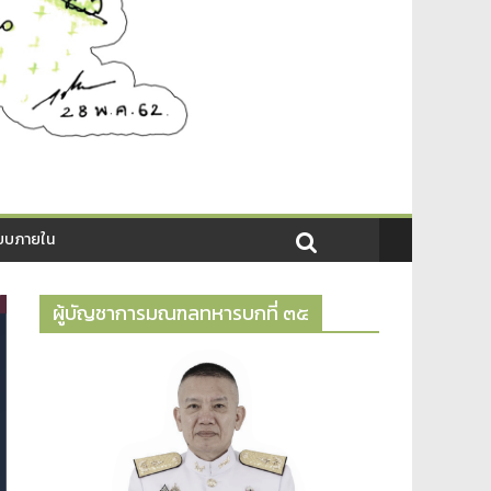
บบภายใน
ผู้บัญชาการมณฑลทหารบกที่ ๓๕