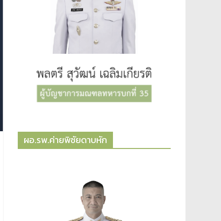
ผอ.รพ.ค่ายพิชัยดาบหัก