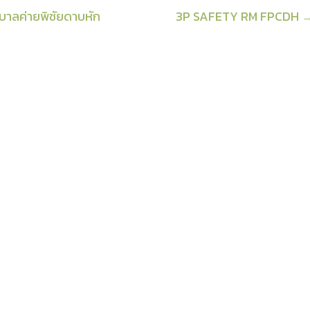
าลค่ายพิชัยดาบหัก
3P SAFETY RM FPCDH