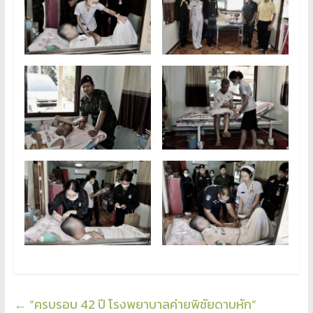
←
“ครบรอบ 42 ปี โรงพยาบาลค่ายพิชัยดาบหัก”