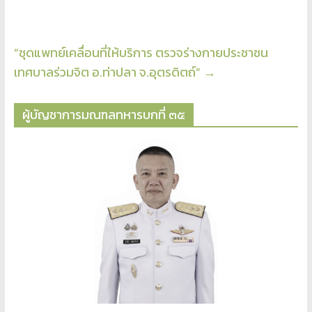
“ชุดแพทย์เคลื่อนที่ให้บริการ ตรวจร่างกายประชาชน
เทศบาลร่วมจิต อ.ท่าปลา จ.อุตรดิตถ์”
→
ผู้บัญชาการมณฑลทหารบกที่ ๓๕