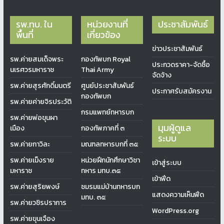
รพ.ทบ. ใน
หน่วยงานที่
ประชาสัมพันธ์
พื้นที่
เกี่ยวข้อง
ข่าวประชาสัมพันธ์
รพ.ค่ายสมเด็จพระ
กองทัพบก Royal
ประกวดราคา-จัดซื้อ
นเรศวรมหาราช
Thai Army
จัดจ้าง
รพ.ค่ายสุรศักดิ์มนตรี
ศูนย์ประชาสัมพันธ์
ประกาศรับสมัครงาน
กองทัพบก
รพ.ค่ายค่ายจิรประวัติ
กรมแพทย์ทหารบก
รพ.ค่ายพ่อขุนผา
มุมผู้ดูแล
เมือง
กองทัพภาคที่ ๓
ระบบ
รพ.ค่ายกาวิละ
มณฑลทหารบกที่ ๓๕
รพ.ค่ายเม็งราย
หน่วยฝึกนักศึกษาวิชา
เข้าสู่ระบบ
มหาราช
ทหาร มทบ.๓๕
เข้าฟีด
รพ.ค่ายสุริยพงษ์
ชมรมแม่บ้านทหารบก
แสดงความเห็นฟีด
มทบ. ๓๕
รพ.ค่ายวชิรปราการ
WordPress.org
รพ.ค่ายขุนเจือง