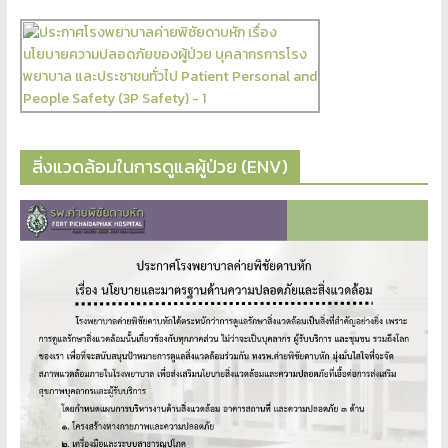
สิ่งแวดล้อมในการดูแลผู้ป่วย (ENV)