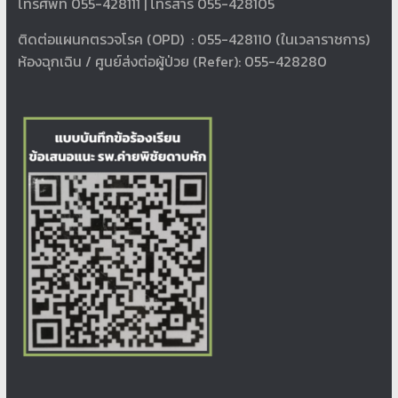
โทรศัพท์ 055-428111 | โทรสาร 055-428105
ติดต่อแผนกตรวจโรค (OPD) : 055-428110 (ในเวลาราชการ)
ห้องฉุกเฉิน / ศูนย์ส่งต่อผู้ป่วย (Refer): 055-428280