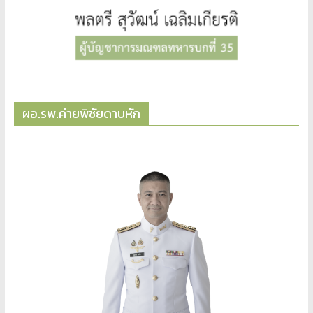
ผอ.รพ.ค่ายพิชัยดาบหัก