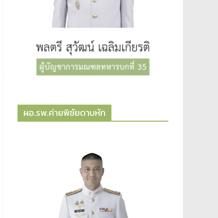
ผอ.รพ.ค่ายพิชัยดาบหัก