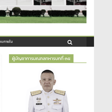
บบภายใน
ผู้บัญชาการมณฑลทหารบกที่ ๓๕