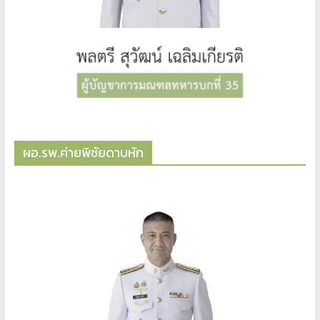
ผอ.รพ.ค่ายพิชัยดาบหัก