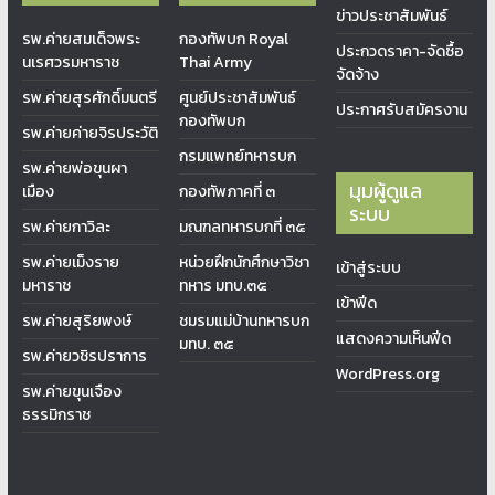
ข่าวประชาสัมพันธ์
รพ.ค่ายสมเด็จพระ
กองทัพบก Royal
ประกวดราคา-จัดซื้อ
นเรศวรมหาราช
Thai Army
จัดจ้าง
รพ.ค่ายสุรศักดิ์มนตรี
ศูนย์ประชาสัมพันธ์
ประกาศรับสมัครงาน
กองทัพบก
รพ.ค่ายค่ายจิรประวัติ
กรมแพทย์ทหารบก
รพ.ค่ายพ่อขุนผา
มุมผู้ดูแล
เมือง
กองทัพภาคที่ ๓
ระบบ
รพ.ค่ายกาวิละ
มณฑลทหารบกที่ ๓๕
รพ.ค่ายเม็งราย
หน่วยฝึกนักศึกษาวิชา
เข้าสู่ระบบ
มหาราช
ทหาร มทบ.๓๕
เข้าฟีด
รพ.ค่ายสุริยพงษ์
ชมรมแม่บ้านทหารบก
แสดงความเห็นฟีด
มทบ. ๓๕
รพ.ค่ายวชิรปราการ
WordPress.org
รพ.ค่ายขุนเจือง
ธรรมิกราช