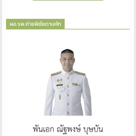
ผอ.รพ.ค่ายพิชัยดาบหัก