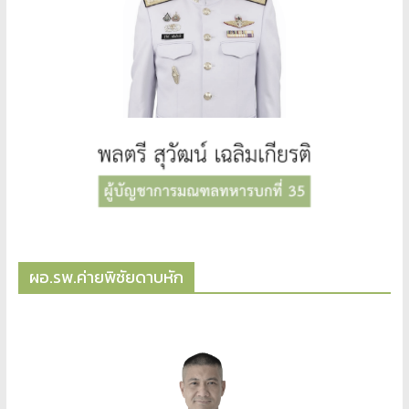
ผอ.รพ.ค่ายพิชัยดาบหัก