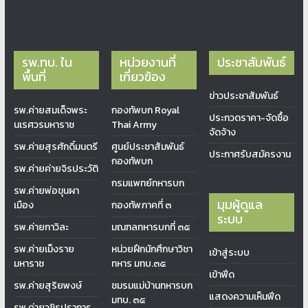
รพ.ทบ. ใน
หน่วยงานที่
ประชาสัมพันธ์
พื้นที่
เกี่ยวข้อง
ข่าวประชาสัมพันธ์
รพ.ค่ายสมเด็จพระ
กองทัพบก Royal
ประกวดราคา-จัดซื้อ
นเรศวรมหาราช
Thai Army
จัดจ้าง
รพ.ค่ายสุรศักดิ์มนตรี
ศูนย์ประชาสัมพันธ์
ประกาศรับสมัครงาน
กองทัพบก
รพ.ค่ายค่ายจิรประวัติ
กรมแพทย์ทหารบก
รพ.ค่ายพ่อขุนผา
มุมผู้ดูแล
เมือง
กองทัพภาคที่ ๓
ระบบ
รพ.ค่ายกาวิละ
มณฑลทหารบกที่ ๓๕
รพ.ค่ายเม็งราย
หน่วยฝึกนักศึกษาวิชา
เข้าสู่ระบบ
มหาราช
ทหาร มทบ.๓๕
เข้าฟีด
รพ.ค่ายสุริยพงษ์
ชมรมแม่บ้านทหารบก
แสดงความเห็นฟีด
มทบ. ๓๕
รพ.ค่ายวชิรปราการ