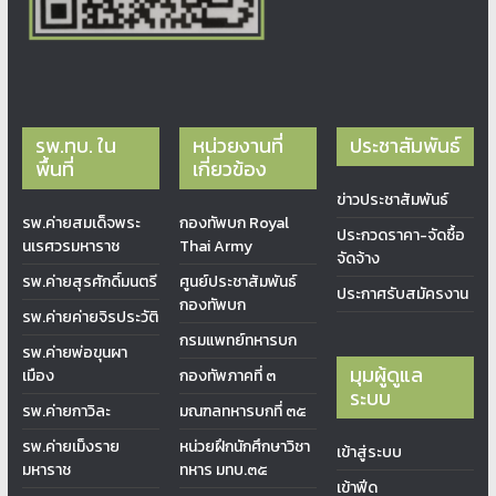
รพ.ทบ. ใน
หน่วยงานที่
ประชาสัมพันธ์
พื้นที่
เกี่ยวข้อง
ข่าวประชาสัมพันธ์
รพ.ค่ายสมเด็จพระ
กองทัพบก Royal
ประกวดราคา-จัดซื้อ
นเรศวรมหาราช
Thai Army
จัดจ้าง
รพ.ค่ายสุรศักดิ์มนตรี
ศูนย์ประชาสัมพันธ์
ประกาศรับสมัครงาน
กองทัพบก
รพ.ค่ายค่ายจิรประวัติ
กรมแพทย์ทหารบก
รพ.ค่ายพ่อขุนผา
มุมผู้ดูแล
เมือง
กองทัพภาคที่ ๓
ระบบ
รพ.ค่ายกาวิละ
มณฑลทหารบกที่ ๓๕
รพ.ค่ายเม็งราย
หน่วยฝึกนักศึกษาวิชา
เข้าสู่ระบบ
มหาราช
ทหาร มทบ.๓๕
เข้าฟีด