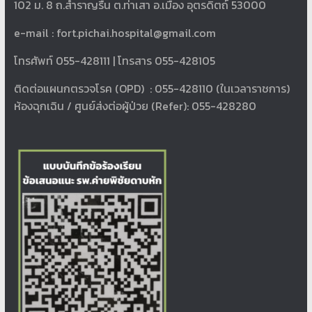
102 ม. 8 ถ.สำราญรื่น ต.ท่าเสา อ.เมือง อุตรดิตถ์ 53000
e-mail :
fort.pichai.hospital@gmail.com
โทรศัพท์ 055-428111 | โทรสาร 055-428105
ติดต่อแผนกตรวจโรค (OPD) : 055-428110 (ในเวลาราชการ)
ห้องฉุกเฉิน / ศูนย์ส่งต่อผู้ป่วย (Refer): 055-428280